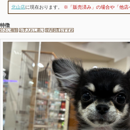
北山店
に現在おります。
※「販売済み」の場合や「他店
特徴
小さい種類
お手入れし易い
室内飼育おすすめ