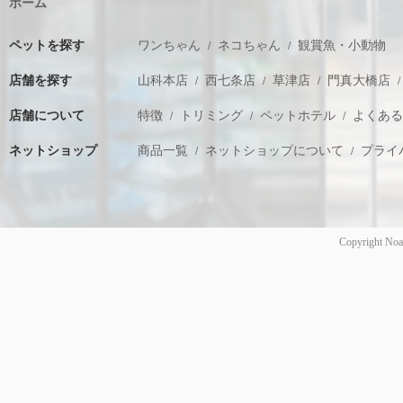
ホーム
ペットを探す
ワンちゃん
ネコちゃん
観賞魚・小動物
店舗を探す
山科本店
西七条店
草津店
門真大橋店
店舗について
特徴
トリミング
ペットホテル
よくあ
ネットショップ
商品一覧
ネットショップについて
プライ
Copyright Noa