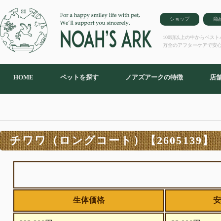
ショップ
商
100頭以上の中からベス
万全のアフターケアで安
HOME
ペットを探す
ノアズアークの特徴
店
チワワ（ロングコート）【2605139】
生体価格