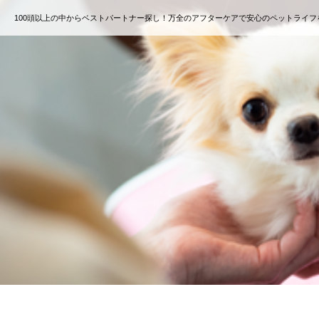
100頭以上の中からベストパートナー探し！万全のアフターケアで安心のペットライフ