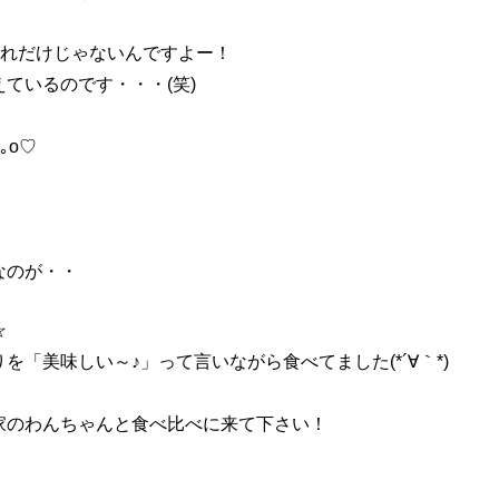
れだけじゃないんですよー！
ているのです・・・(笑)
｡o♡
なのが・・
☆
「美味しい～♪」って言いながら食べてました(*´∀｀*)
家のわんちゃんと食べ比べに来て下さい！