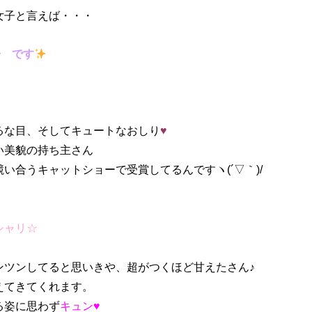
女子と言えば・・・
子 です
るな目、そしてキュートなおしり
♥
い美貌の持ち主さん
い合うキャットショーで受賞してるんですヽ(´▽｀)/
シャリ☆
ンツンしてると思いきや、超がつくほど甘えたさん♪
えてきてくれます。
る姿に思わず
キュン♥