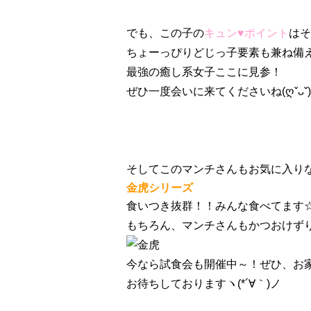
でも、この子の
キュン♥ポイント
はそ
ちょーっぴりどじっ子要素も兼ね備え
最強の癒し系女子ここに見参！
ぜひ一度会いに来てくださいね(ღˇᴗˇ)
そしてこのマンチさんもお気に入り
金虎シリーズ
食いつき抜群！！みんな食べてます
もちろん、マンチさんもかつおけずりを
今なら試食会も開催中～！ぜひ、お
お待ちしておりますヽ(*´∀｀)ノ