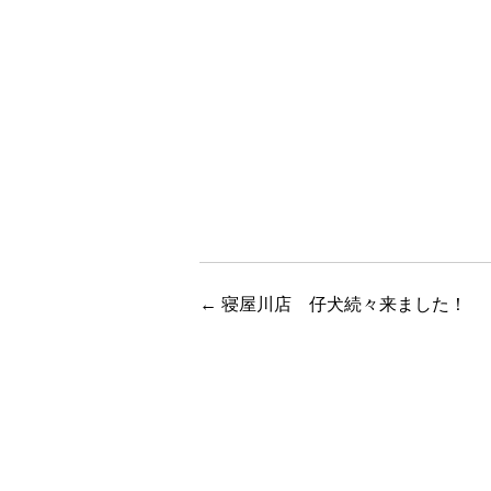
←
寝屋川店 仔犬続々来ました！