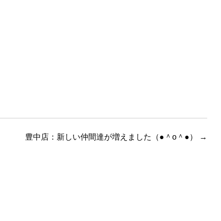
豊中店：新しい仲間達が増えました（●＾o＾●）
→