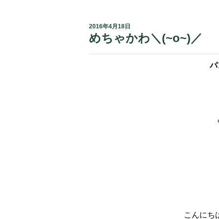
2016年4月18日
めちゃかわ＼(~o~)
パ
こんにちは