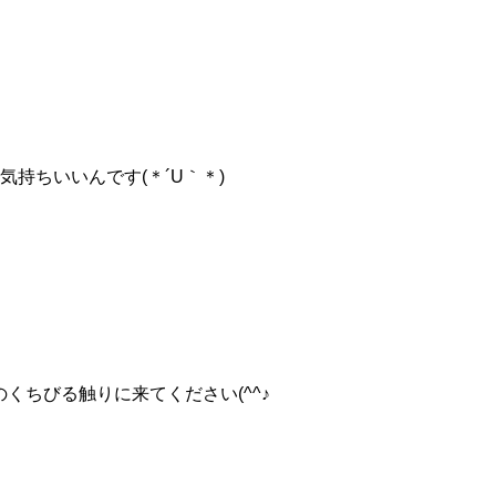
気持ちいいんです(＊´U｀＊)
くちびる触りに来てください(^^♪