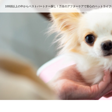
100頭以上の中からベストパートナー探し！万全のアフターケアで安心のペットライフ