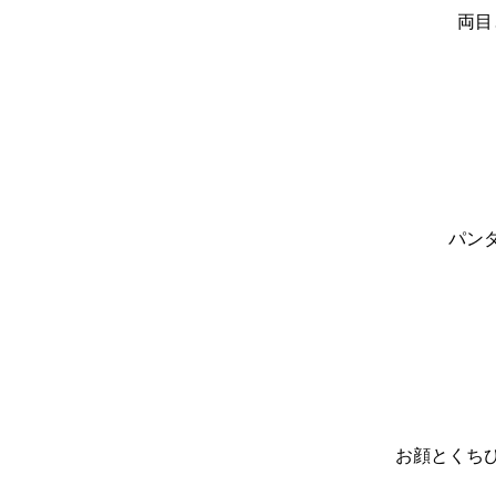
両目
パン
お顔とくち