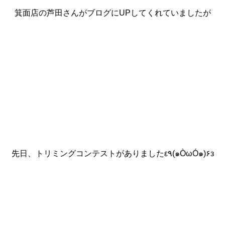
箕面店の芦田さんがブログにUPしてくれていましたが
先日、トリミングコンテストがありましたε٩(๑ÒωÓ๑)۶з