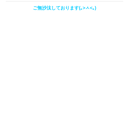
ご無沙汰しております(｡>ㅅ<｡)