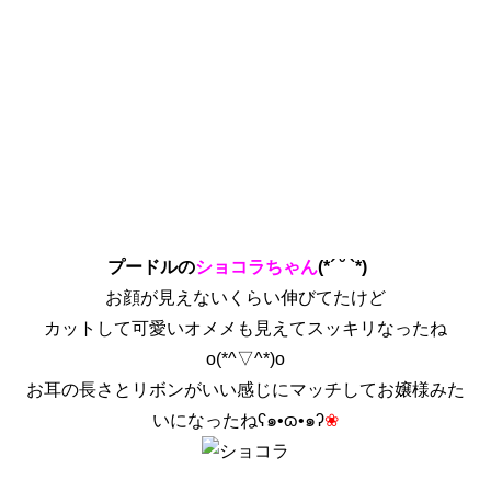
プードルの
ショコラちゃん
(*´ ˘ `*)
お顔が見えないくらい伸びてたけど
カットして可愛いオメメも見えてスッキリなったね
o(*^▽^*)o
お耳の長さとリボンがいい感じにマッチしてお嬢様みた
いになったねʕ๑•ɷ•๑ʔ
❀