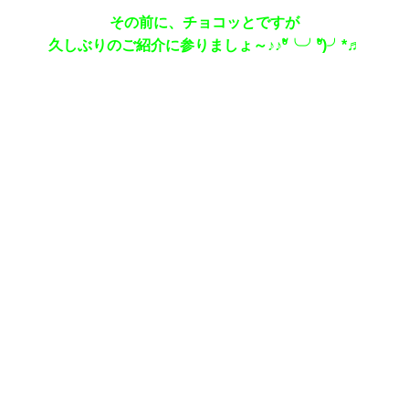
その前に、チョコッとですが
久しぶりのご紹介に参りましょ～♪♪ºั╰╯ºั)╯*♬