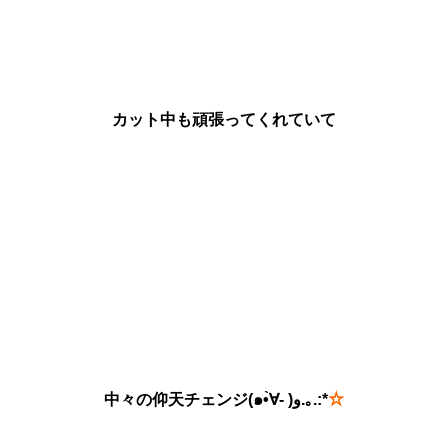
カット中も頑張ってくれていて
中々の仰天チェンジ(๑•̀∀- )و.｡.:*
☆