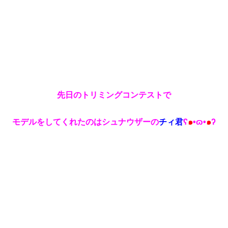
先日のトリミングコンテストで
モデルをしてくれたのはシュナウザーの
チィ君
ʕ
๑
•ɷ•
๑
ʔ