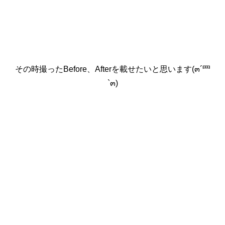
その時撮ったBefore、Afterを載せたいと思います(๓´罒
`๓)