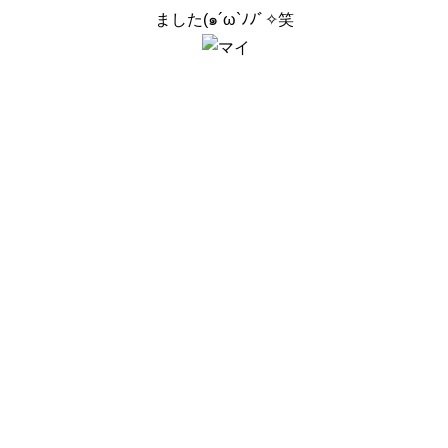
ました(๑´ω`ﾉﾉﾞ✧笑