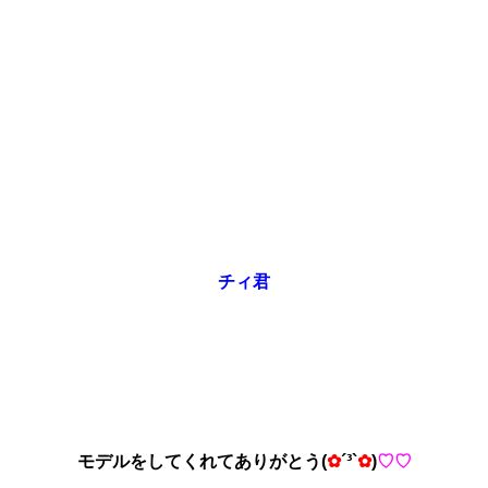
チィ君
モデルをしてくれてありがとう(
✿
´³`
✿
)
♡♡