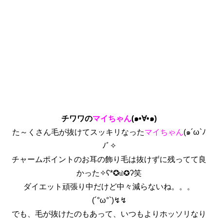
チワワの
マイちゃん
(๑•∀•๑)
た～くさん毛が抜けてスッキリなった
マイちゃん
(๑´ω`ﾉ
ﾉﾞ✧
チャームポイントのお耳の飾り毛は抜けずに残ってて良
かった✧ʕ*✪௰✪ʔ笑
ダイエット頑張り中だけど中々減らないね。。。
(´°ω°`)↯↯
でも、毛が抜けたのもあって、いつもよりホッソリなり