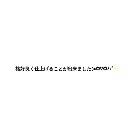
格好良く仕上げることが出来ました(๑✪∀✪ﾉﾉﾞ
✧