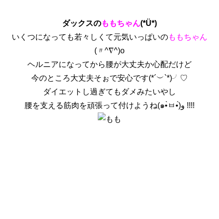
ダックスの
ももちゃん
(*Ü*)
いくつになっても若々しくて元気いっぱいの
ももちゃん
(〃^∇^)o
ヘルニアになってから腰が大丈夫か心配だけど
今のところ大丈夫そぉで安心です(*´︶`*)╯♡
ダイエットし過ぎてもダメみたいやし
腰を支える筋肉を頑張って付けようね(๑•̀ㅂ•́)و !!!!