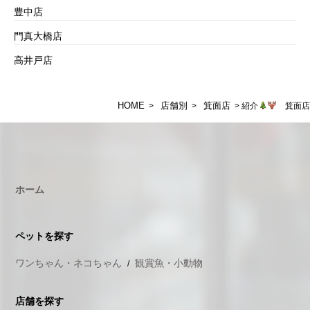
豊中店
門真大橋店
高井戸店
HOME
店舗別
箕面店
>
>
> 紹介
箕面店
ホーム
ペットを探す
ワンちゃん・ネコちゃん
観賞魚・小動物
店舗を探す