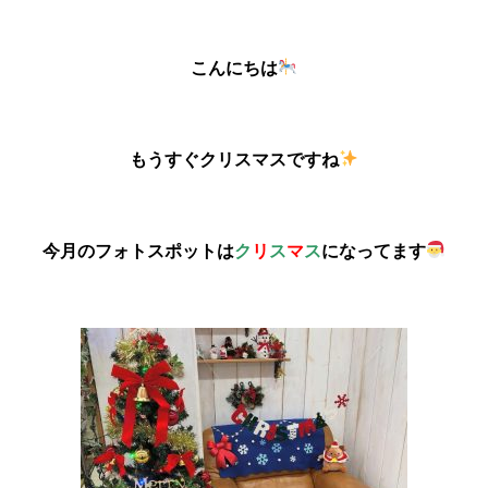
こんにちは
もうすぐクリスマスですね
今月のフォトスポットは
ク
リ
ス
マ
ス
になってます