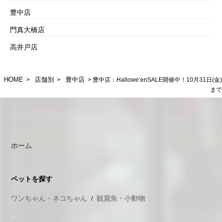
豊中店
門真大橋店
高井戸店
HOME
店舗別
豊中店
>
>
> 豊中店：Hallowe’enSALE開催中！10月31日(金)
まで
ホーム
ペットを探す
ワンちゃん・ネコちゃん
観賞魚・小動物