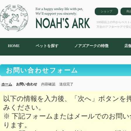
ショップ
商
100頭以上の中からベス
万全のアフターケアで安
HOME
ペットを探す
ノアズアークの特徴
店
お問い合わせフォーム
ホーム
お問い合わせ
内容確認
送信完了
以下の情報を入力後、「次へ」ボタンを
みください。
※ 下記フォームまたはメールでのお問
ります。