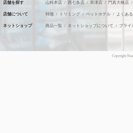
店舗を探す
山科本店
西七条店
草津店
門真大橋店
店舗について
特徴
トリミング
ペットホテル
よくあ
ネットショップ
商品一覧
ネットショップについて
プライ
Copyright Noa