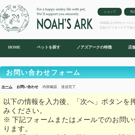
ショップ
商
100頭以上の中からベス
万全のアフターケアで安
HOME
ペットを探す
ノアズアークの特徴
店
お問い合わせフォーム
ホーム
お問い合わせ
内容確認
送信完了
以下の情報を入力後、「次へ」ボタンを
みください。
※ 下記フォームまたはメールでのお問
ります。