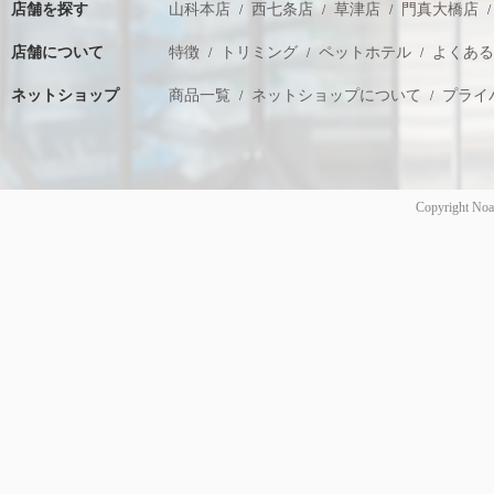
店舗を探す
山科本店
西七条店
草津店
門真大橋店
店舗について
特徴
トリミング
ペットホテル
よくあ
ネットショップ
商品一覧
ネットショップについて
プライ
Copyright Noa