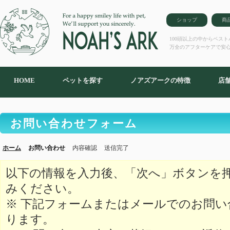
ショップ
商
100頭以上の中からベス
万全のアフターケアで安
HOME
ペットを探す
ノアズアークの特徴
店
お問い合わせフォーム
ホーム
お問い合わせ
内容確認
送信完了
以下の情報を入力後、「次へ」ボタンを
みください。
※ 下記フォームまたはメールでのお問
ります。