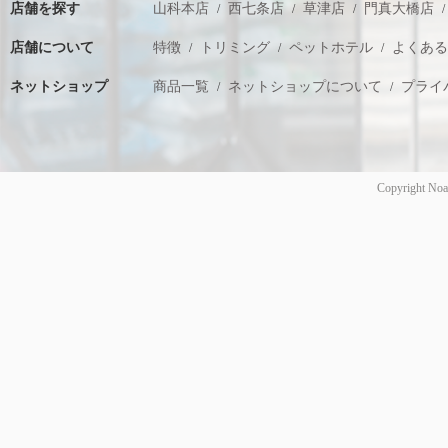
店舗を探す
山科本店
西七条店
草津店
門真大橋店
店舗について
特徴
トリミング
ペットホテル
よくあ
ネットショップ
商品一覧
ネットショップについて
プライ
Copyright Noa