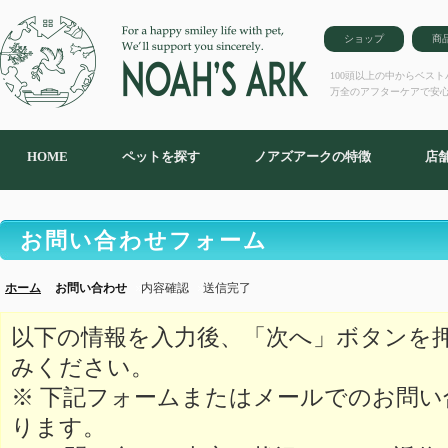
ショップ
商
100頭以上の中からベス
万全のアフターケアで安
HOME
ペットを探す
ノアズアークの特徴
店
お問い合わせフォーム
ホーム
お問い合わせ
内容確認
送信完了
以下の情報を入力後、「次へ」ボタンを
みください。
※ 下記フォームまたはメールでのお問
ります。