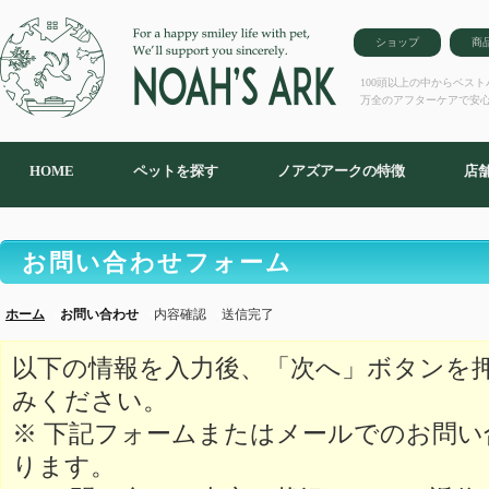
ショップ
商
100頭以上の中からベス
万全のアフターケアで安
HOME
ペットを探す
ノアズアークの特徴
店
お問い合わせフォーム
ホーム
お問い合わせ
内容確認
送信完了
以下の情報を入力後、「次へ」ボタンを
みください。
※ 下記フォームまたはメールでのお問
ります。