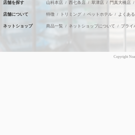
店舗を探す
山科本店
西七条店
草津店
門真大橋店
店舗について
特徴
トリミング
ペットホテル
よくあ
ネットショップ
商品一覧
ネットショップについて
プライ
Copyright Noa