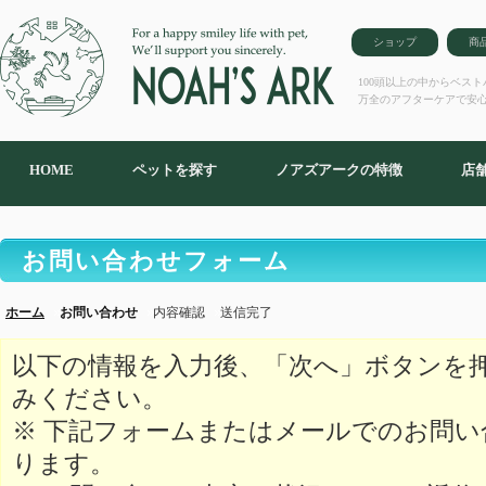
ショップ
商
100頭以上の中からベス
万全のアフターケアで安
HOME
ペットを探す
ノアズアークの特徴
店
お問い合わせフォーム
ホーム
お問い合わせ
内容確認
送信完了
以下の情報を入力後、「次へ」ボタンを
みください。
※ 下記フォームまたはメールでのお問
ります。