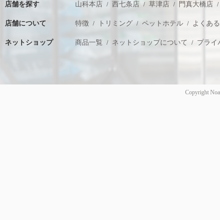
店舗を探す
山科本店
西七条店
草津店
門真大橋店
店舗について
特徴
トリミング
ペットホテル
よくあ
ネットショップ
商品一覧
ネットショップについて
プライ
Copyright Noa