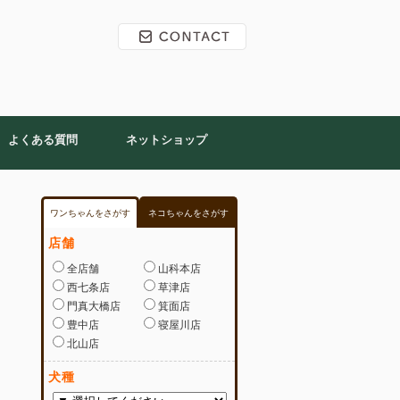
よくある質問
ネットショップ
ワンちゃんをさがす
ネコちゃんをさがす
店舗
全店舗
山科本店
西七条店
草津店
門真大橋店
箕面店
豊中店
寝屋川店
北山店
犬種