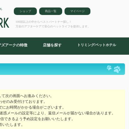
ショップ
商品一覧
マイページ
100頭以上の中からベストパートナー探し！
万全のアフターケアで安心のペットライフを提供します。
アズアークの特徴
店舗を探す
トリミング/ペットホテル
ム
して次の画面へお進みください。
わせのみ受付けております。
でにお時間がかかる場合がございます。
の迷惑メールの設定等により、返信メールが届かない場合があります。
ールを受信できるよう予め設定をお願いいたします。
答いたします。