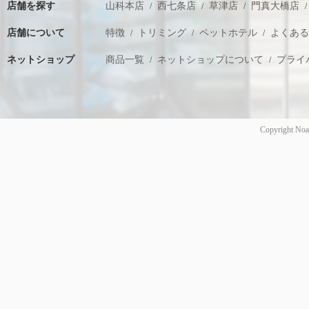
店舗を探す
山科本店
西七条店
草津店
門真大橋店
店舗について
特徴
トリミング
ペットホテル
よくあ
ネットショップ
商品一覧
ネットショップについて
プライ
Copyright Noa