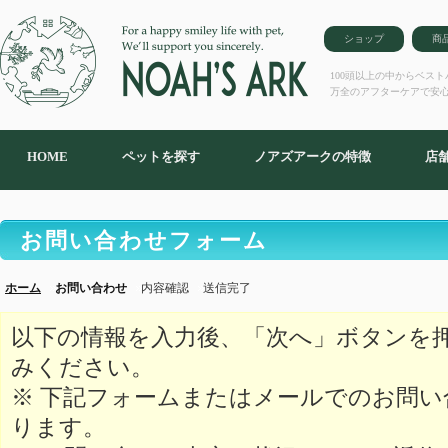
ショップ
商
100頭以上の中からベス
万全のアフターケアで安
HOME
ペットを探す
ノアズアークの特徴
店
お問い合わせフォーム
ホーム
お問い合わせ
内容確認
送信完了
以下の情報を入力後、「次へ」ボタンを
みください。
※ 下記フォームまたはメールでのお問
ります。