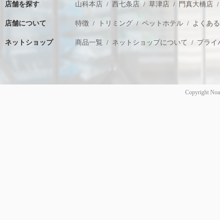
店舗を探す
山科本店
西七条店
草津店
門真大橋店
店舗について
特徴
トリミング
ペットホテル
よくあ
ネットショップ
商品一覧
ネットショップについて
プライ
Copyright Noa