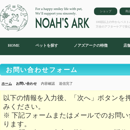
ショップ
商
100頭以上の中からベス
万全のアフターケアで安
HOME
ペットを探す
ノアズアークの特徴
店
お問い合わせフォーム
ホーム
お問い合わせ
内容確認
送信完了
以下の情報を入力後、「次へ」ボタンを
みください。
※ 下記フォームまたはメールでのお問
ります。