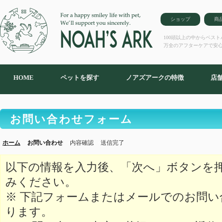
ショップ
商
100頭以上の中からベス
万全のアフターケアで安
HOME
ペットを探す
ノアズアークの特徴
店
お問い合わせフォーム
ホーム
お問い合わせ
内容確認
送信完了
以下の情報を入力後、「次へ」ボタンを
みください。
※ 下記フォームまたはメールでのお問
ります。