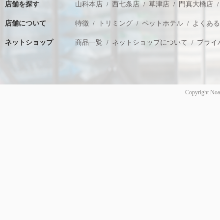
店舗を探す
山科本店
西七条店
草津店
門真大橋店
店舗について
特徴
トリミング
ペットホテル
よくあ
ネットショップ
商品一覧
ネットショップについて
プライ
Copyright Noa