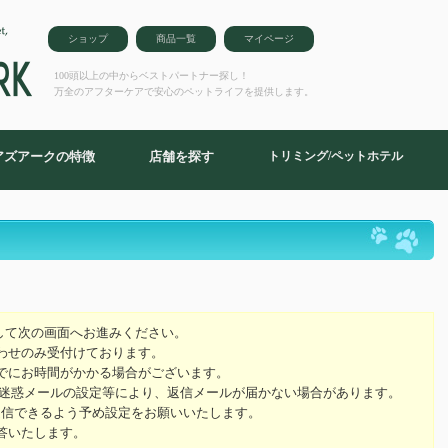
ショップ
商品一覧
マイページ
100頭以上の中からベストパートナー探し！
万全のアフターケアで安心のペットライフを提供します。
アズアークの特徴
店舗を探す
トリミング/ペットホテル
ム
して次の画面へお進みください。
わせのみ受付けております。
でにお時間がかかる場合がございます。
の迷惑メールの設定等により、返信メールが届かない場合があります。
ールを受信できるよう予め設定をお願いいたします。
答いたします。