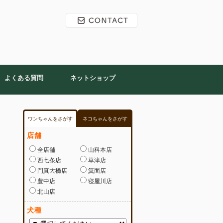
よくある質問
ネットショップ
ワンちゃんをさがす
ネコちゃんをさがす
店舗
全店舗
山科本店
西七条店
草津店
門真大橋店
箕面店
豊中店
寝屋川店
北山店
犬種