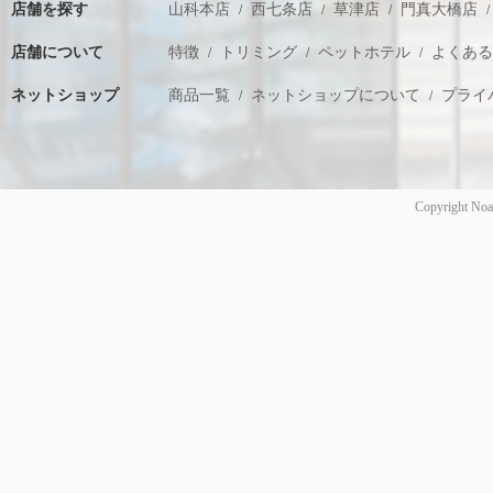
店舗を探す
山科本店
西七条店
草津店
門真大橋店
店舗について
特徴
トリミング
ペットホテル
よくあ
ネットショップ
商品一覧
ネットショップについて
プライ
Copyright Noa