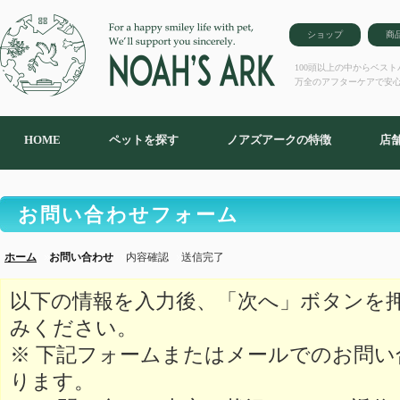
ショップ
商
100頭以上の中からベス
万全のアフターケアで安
HOME
ペットを探す
ノアズアークの特徴
店
お問い合わせフォーム
ホーム
お問い合わせ
内容確認
送信完了
以下の情報を入力後、「次へ」ボタンを
みください。
※ 下記フォームまたはメールでのお問
ります。