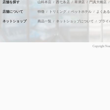
店舗を探す
山科本店
西七条店
草津店
門真大橋店
店舗について
特徴
トリミング
ペットホテル
よくあ
ネットショップ
商品一覧
ネットショップについて
プライ
Copyright Noa