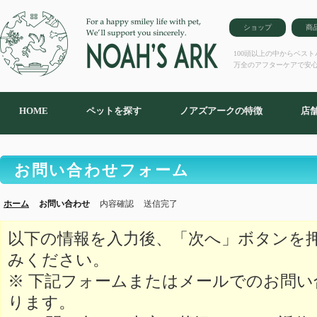
ショップ
商
100頭以上の中からベス
万全のアフターケアで安
HOME
ペットを探す
ノアズアークの特徴
店
お問い合わせフォーム
ホーム
お問い合わせ
内容確認
送信完了
以下の情報を入力後、「次へ」ボタンを
みください。
※ 下記フォームまたはメールでのお問
ります。