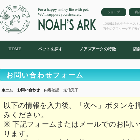
ショップ
商
100頭以上の中からベス
万全のアフターケアで安
HOME
ペットを探す
ノアズアークの特徴
店
お問い合わせフォーム
ホーム
お問い合わせ
内容確認
送信完了
以下の情報を入力後、「次へ」ボタンを
みください。
※ 下記フォームまたはメールでのお問
ります。