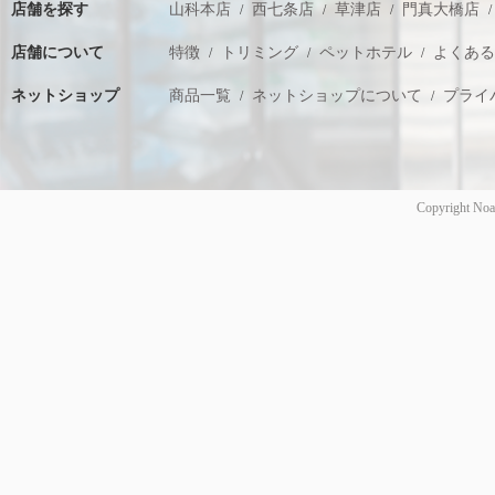
店舗を探す
山科本店
西七条店
草津店
門真大橋店
店舗について
特徴
トリミング
ペットホテル
よくあ
ネットショップ
商品一覧
ネットショップについて
プライ
Copyright Noa