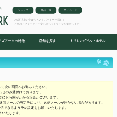
ショップ
商品一覧
マイページ
100頭以上の中からベストパートナー探し！
万全のアフターケアで安心のペットライフを提供します。
アズアークの特徴
店舗を探す
トリミング/ペットホテル
ム
して次の画面へお進みください。
わせのみ受付けております。
でにお時間がかかる場合がございます。
の迷惑メールの設定等により、返信メールが届かない場合があります。
ールを受信できるよう予め設定をお願いいたします。
答いたします。