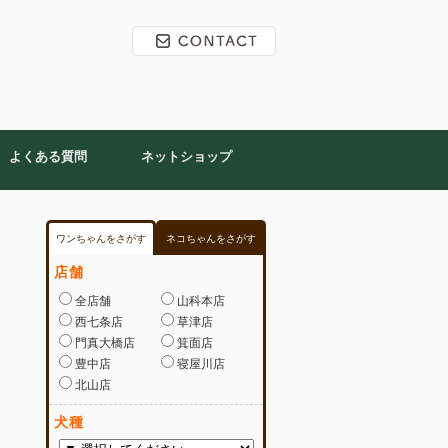
よくある質問
ネットショップ
ワンちゃんをさがす
ネコちゃんをさがす
店舗
全店舗
山科本店
西七条店
草津店
門真大橋店
箕面店
豊中店
寝屋川店
北山店
犬種