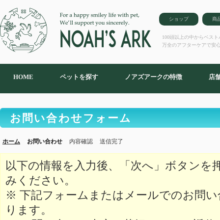
ショップ
商
100頭以上の中からベス
万全のアフターケアで安
HOME
ペットを探す
ノアズアークの特徴
店
お問い合わせフォーム
ホーム
お問い合わせ
内容確認
送信完了
以下の情報を入力後、「次へ」ボタンを
みください。
※ 下記フォームまたはメールでのお問
ります。