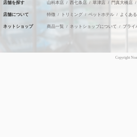
店舗を探す
山科本店
西七条店
草津店
門真大橋店
店舗について
特徴
トリミング
ペットホテル
よくあ
ネットショップ
商品一覧
ネットショップについて
プライ
Copyright Noa