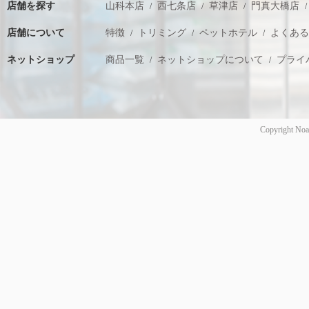
店舗を探す
山科本店
西七条店
草津店
門真大橋店
店舗について
特徴
トリミング
ペットホテル
よくあ
ネットショップ
商品一覧
ネットショップについて
プライ
Copyright Noa