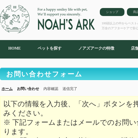
ショップ
商
100頭以上の中からベス
万全のアフターケアで安
HOME
ペットを探す
ノアズアークの特徴
店
お問い合わせフォーム
ホーム
お問い合わせ
内容確認
送信完了
以下の情報を入力後、「次へ」ボタンを
みください。
※ 下記フォームまたはメールでのお問
ります。