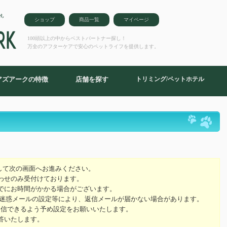
ショップ
商品一覧
マイページ
100頭以上の中からベストパートナー探し！
万全のアフターケアで安心のペットライフを提供します。
アズアークの特徴
店舗を探す
トリミング/ペットホテル
ム
して次の画面へお進みください。
わせのみ受付けております。
でにお時間がかかる場合がございます。
の迷惑メールの設定等により、返信メールが届かない場合があります。
ールを受信できるよう予め設定をお願いいたします。
答いたします。