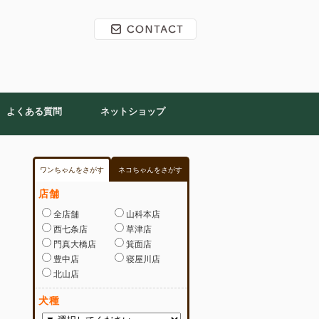
よくある質問
ネットショップ
ワンちゃんをさがす
ネコちゃんをさがす
店舗
全店舗
山科本店
西七条店
草津店
門真大橋店
箕面店
豊中店
寝屋川店
北山店
犬種