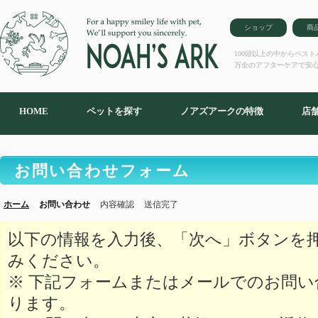
ショップ
商
100頭以上の中からベス
万全のアフターケアで安
HOME
ペットを探す
ノアズアークの特徴
店
お問い合わせフォーム
ホーム
お問い合わせ
内容確認
送信完了
以下の情報を入力後、「次へ」ボタンを
みください。
※ 下記フォームまたはメールでのお問
ります。