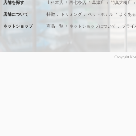
店舗を探す
山科本店
西七条店
草津店
門真大橋店
店舗について
特徴
トリミング
ペットホテル
よくあ
ネットショップ
商品一覧
ネットショップについて
プライ
Copyright Noa