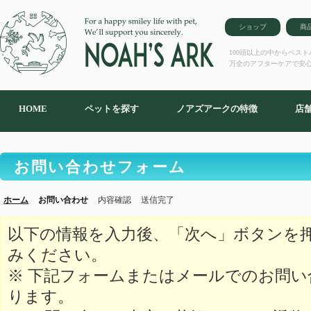
ショップ
商
100頭以上の中からベス
万全のアフターケアで安
HOME
ペットを探す
ノアズアークの特徴
店
お問い合わせフォーム
ホーム
お問い合わせ
内容確認
送信完了
以下の情報を入力後、「次へ」ボタンを
みください。
※ 下記フォームまたはメールでのお問
ります。