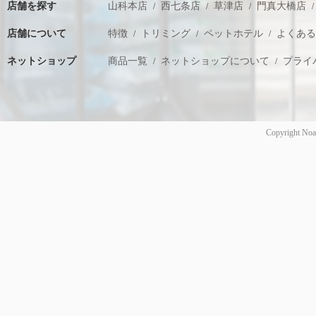
店舗を探す
山科本店
西七条店
草津店
門真大橋店
店舗について
特徴
トリミング
ペットホテル
よくあ
ネットショップ
商品一覧
ネットショップについて
プライ
Copyright Noa