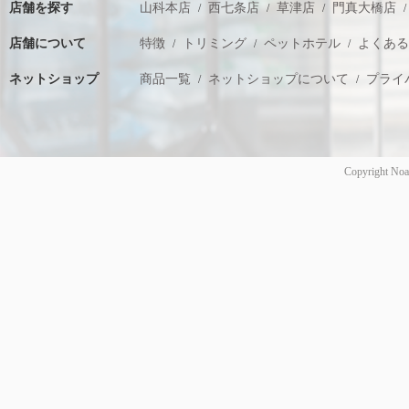
店舗を探す
山科本店
西七条店
草津店
門真大橋店
店舗について
特徴
トリミング
ペットホテル
よくあ
ネットショップ
商品一覧
ネットショップについて
プライ
Copyright Noa