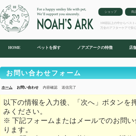
ショップ
商
100頭以上の中からベス
万全のアフターケアで安
HOME
ペットを探す
ノアズアークの特徴
店
お問い合わせフォーム
ホーム
お問い合わせ
内容確認
送信完了
以下の情報を入力後、「次へ」ボタンを
みください。
※ 下記フォームまたはメールでのお問
ります。