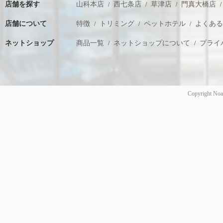
店舗を探す
山科本店
西七条店
草津店
門真大橋店
店舗について
特徴
トリミング
ペットホテル
よくあ
ネットショップ
商品一覧
ネットショップについて
プライ
Copyright Noa