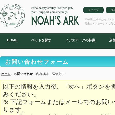
ショップ
商
100頭以上の中からベス
万全のアフターケアで安
HOME
ペットを探す
ノアズアークの特徴
店
お問い合わせフォーム
ホーム
お問い合わせ
内容確認
送信完了
以下の情報を入力後、「次へ」ボタンを
みください。
※ 下記フォームまたはメールでのお問
ります。