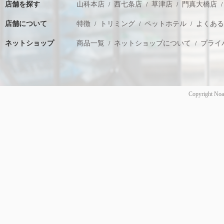
店舗を探す
山科本店
西七条店
草津店
門真大橋店
店舗について
特徴
トリミング
ペットホテル
よくあ
ネットショップ
商品一覧
ネットショップについて
プライ
Copyright Noa