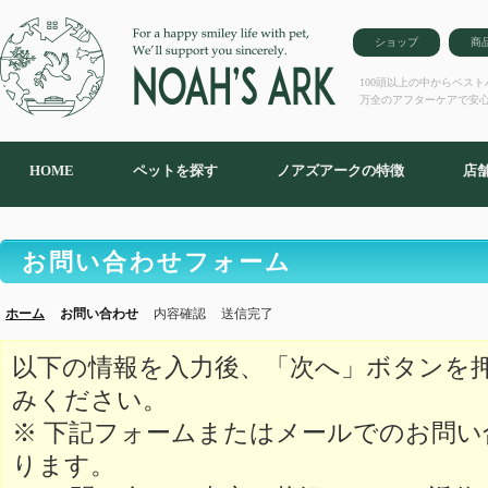
ショップ
商
100頭以上の中からベス
万全のアフターケアで安
HOME
ペットを探す
ノアズアークの特徴
店
お問い合わせフォーム
ホーム
お問い合わせ
内容確認
送信完了
以下の情報を入力後、「次へ」ボタンを
みください。
※ 下記フォームまたはメールでのお問
ります。