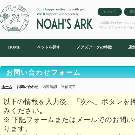
ショップ
商
100頭以上の中からベス
万全のアフターケアで安
HOME
ペットを探す
ノアズアークの特徴
店
お問い合わせフォーム
ホーム
お問い合わせ
内容確認
送信完了
以下の情報を入力後、「次へ」ボタンを
みください。
※ 下記フォームまたはメールでのお問
ります。