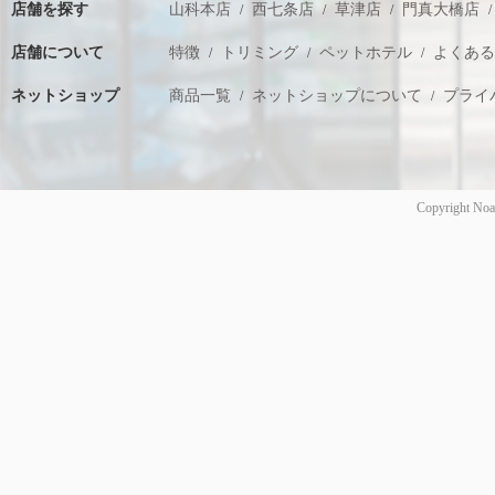
店舗を探す
山科本店
西七条店
草津店
門真大橋店
店舗について
特徴
トリミング
ペットホテル
よくあ
ネットショップ
商品一覧
ネットショップについて
プライ
Copyright Noa