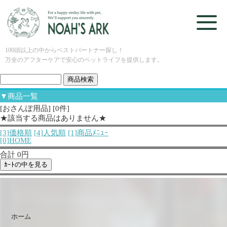
100頭以上の中からベストパートナー探し！
万全のアフターケアで安心のペットライフを提供します。
▼商品一覧
[おさんぽ用品] [0件]
★該当する商品はありません★
[3]価格順
[4]人気順
[1]商品ﾒﾆｭｰ
[0]HOME
合計 0円
ホーム