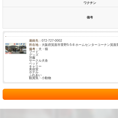
ワクチン
備考
連絡先：
072-727-0002
所在地：
大阪府箕面市萱野5-5-8 ホームセンターコーナン箕面
備考：
犬・猫
フード
グッズ
洋服
サークル犬舎
ベッド
キャリー
美容室
ホテル
ふれあい
観賞魚・小動物