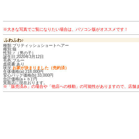
※大きな写真でご覧になりたい場合は、パソコン版がオススメです！
ふわふわ♪
種類:ブリティッシュショートヘアー
種別:猫
性別:♂（男の子）
誕生日:2020年3月12日
毛色:ブルー
血統書:あり
状況:
お家が決まりました（売約済）
生体価格(a):218,000円
安心パック価格(b):33,000円
合計価格(a＋ｂ):円
箕面店に現在おります。
※「販売済み」の場合や「他店への移動」の可能性がありますので、店舗