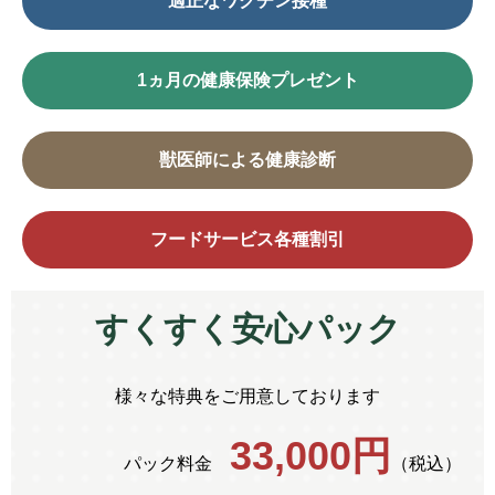
適正な
ワクチン接種
1ヵ月の
健康保険
プレゼント
獣医師
による
健康診断
フード
サービス
各種割引
すくすく安心パック
様々な特典をご用意しております
33,000円
パック料金
（税込）