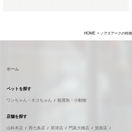
HOME
> ノアズアークの特徴
ホーム
ペットを探す
ワンちゃん・ネコちゃん
観賞魚・小動物
店舗を探す
山科本店
西七条店
草津店
門真大橋店
箕面店