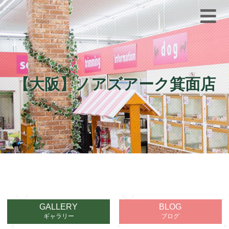
【大阪】ノアズアーク箕面店
GALLERY
BLOG
ギャラリー
ブログ