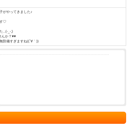
子がやってきました♪
す♡
-_-;)
んか？♥♥
備すぎますね((´∀｀))