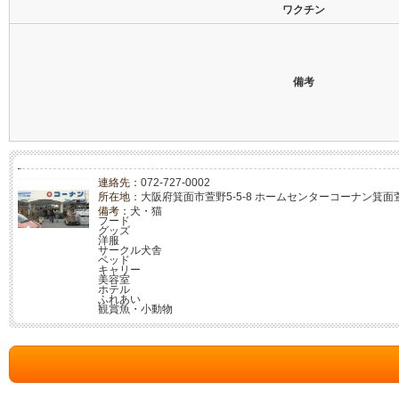
ワクチン
備考
連絡先：
072-727-0002
所在地：
大阪府箕面市萱野5-5-8 ホームセンターコーナン箕面
備考：
犬・猫
フード
グッズ
洋服
サークル犬舎
ベッド
キャリー
美容室
ホテル
ふれあい
観賞魚・小動物