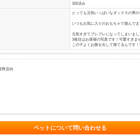
3回済み
とっても元気いっぱいなダックスの男の
いつもお気に入りのおもちゃで遊んでま
元気すぎてブレブレになってしまいました...(
3枚目はお昼寝の写真です！可愛すぎませ
この子よくお腹を出して寝てるんです！無防
萱野店内
ペットについて問い合わせる