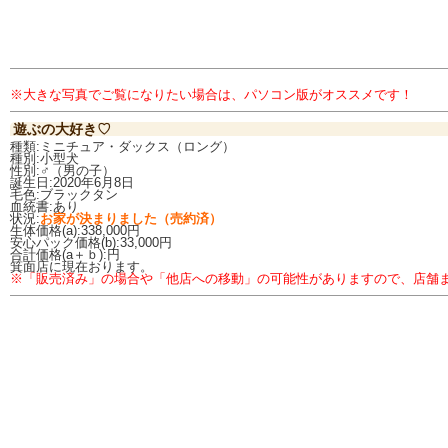
※大きな写真でご覧になりたい場合は、パソコン版がオススメです！
遊ぶの大好き♡
種類:ミニチュア・ダックス（ロング）
種別:小型犬
性別:♂（男の子）
誕生日:2020年6月8日
毛色:ブラックタン
血統書:あり
状況:
お家が決まりました（売約済）
生体価格(a):338,000円
安心パック価格(b):33,000円
合計価格(a＋ｂ):円
箕面店に現在おります。
※「販売済み」の場合や「他店への移動」の可能性がありますので、店舗