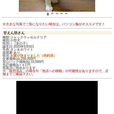
※大きな写真でご覧になりたい場合は、パソコン版がオススメです！
甘えん坊さん
種類:ジャックラッセルテリア
種別:小型犬
性別:♀（女の子）
誕生日:2020年6月8日
毛色:タン＆ホワイト
血統書:あり
状況:
お家が決まりました（売約済）
生体価格(a):258,000円
安心パック価格(b):33,000円
合計価格(a＋ｂ):円
箕面店に現在おります。
※「販売済み」の場合や「他店への移動」の可能性がありますので、店
舗までご確認下さい。