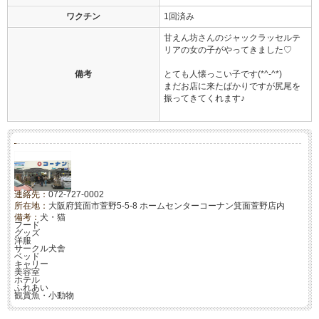
ワクチン
1回済み
甘えん坊さんのジャックラッセルテ
リアの女の子がやってきました♡
備考
とても人懐っこい子です(*^-^*)
まだお店に来たばかりですが尻尾を
振ってきてくれます♪
連絡先：
072-727-0002
所在地：
大阪府箕面市萱野5-5-8 ホームセンターコーナン箕面萱野店内
備考：
犬・猫
フード
グッズ
洋服
サークル犬舎
ベッド
キャリー
美容室
ホテル
ふれあい
観賞魚・小動物