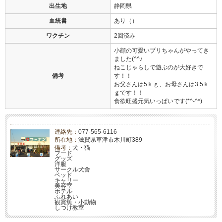
出生地
静岡県
血統書
あり（）
ワクチン
2回済み
小顔の可愛いブリちゃんがやってき
ました(^^♪
ねこじゃらしで遊ぶのが大好きで
備考
す！！
お父さんは5ｋｇ、お母さんは3.5ｋ
ｇです！！
食欲旺盛元気いっぱいです(*^-^*)
連絡先：
077-565-6116
所在地：
滋賀県草津市木川町389
備考：
犬・猫
フード
グッズ
洋服
サークル犬舎
ベッド
キャリー
美容室
ホテル
ふれあい
観賞魚・小動物
しつけ教室