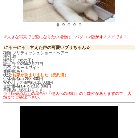
※大きな写真でご覧になりたい場合は、パソコン版がオススメです！
にゃーにゃ―甘えた声の可愛いブリちゃん☆
種類:ブリティッシュショートヘアー
種別:猫
性別:♀（女の子）
誕生日:2026年2月27日
毛色:ブルーホワイト
血統書:あり
状況:
お家が決まりました（売約済）
生体価格(a):283,800円
安心パック価格(b):33,000円
合計価格(a＋ｂ):316,800円
草津店に現在おります。
※「販売済み」の場合や「他店への移動」の可能性がありますので、店
舗までご確認下さい。