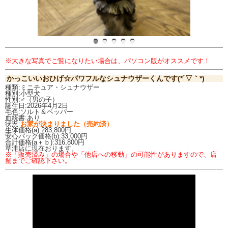
※大きな写真でご覧になりたい場合は、パソコン版がオススメです！
かっこいいおひげ☆パワフルなシュナウザーくんです(*´▽｀*)
種類:ミニチュア・シュナウザー
種別:小型犬
性別:♂（男の子）
誕生日:2026年4月2日
毛色:ソルト＆ペッパー
血統書:あり
状況:
お家が決まりました（売約済）
生体価格(a):283,800円
安心パック価格(b):33,000円
合計価格(a＋ｂ):316,800円
草津店に現在おります。
※「販売済み」の場合や「他店への移動」の可能性がありますので、店
舗までご確認下さい。