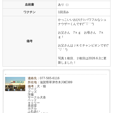
血統書
あり（）
ワクチン
1回済み
かっこいいおひげ☆パワフルなシュ
ナウザーくんです(*´▽｀*)
お父さん 7ｋｇ お母さん 7ｋ
ｇ！
備考
お父さんはＪＫＣチャンピオンです(*
´▽｀*)
写真１枚目、２枚目は2026.6.2に更
新しました！
連絡先：
077-565-6116
所在地：
滋賀県草津市木川町389
備考：
犬・猫
フード
グッズ
洋服
サークル犬舎
ベッド
キャリー
美容室
ホテル
ふれあい