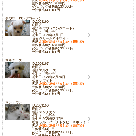
生体価格(a):218,000円
安心パック価格(b):33,000円
合計価格(a＋ｂ):円
チワワ（ロングコート）
ID:2004190
箕面店
種類:チワワ（ロングコート）
性別:♂（男の子）
誕生日:2020年3月1日
毛色:クリーム＆ホワイト
状況:
お家が決まりました（売約済）
生体価格(a):168,000円
安心パック価格(b):33,000円
合計価格(a＋ｂ):円
マルチーズ
ID:2004187
箕面店
種類:マルチーズ
性別:♂（男の子）
誕生日:2020年2月29日
毛色:ホワイト
状況:
お家が決まりました（売約済）
生体価格(a):218,000円
安心パック価格(b):33,000円
合計価格(a＋ｂ):円
マンチカン
ID:2003150
箕面店
種類:マンチカン
性別:♀（女の子）
誕生日:2020年2月7日
毛色:ブルーパッチドタビー＆ホワイト
状況:
お家が決まりました（売約済）
生体価格(a):-円
安心パック価格(b):33,000円
合計価格(a＋ｂ):円