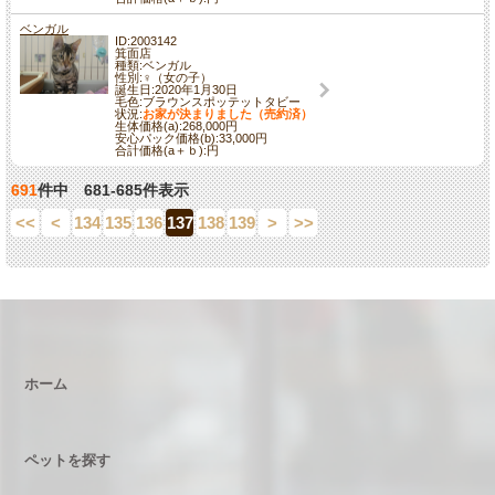
ベンガル
ID:2003142
箕面店
種類:ベンガル
性別:♀（女の子）
誕生日:2020年1月30日
毛色:ブラウンスポッテットタビー
状況:
お家が決まりました（売約済）
生体価格(a):268,000円
安心パック価格(b):33,000円
合計価格(a＋ｂ):円
691
件中 681-685件表示
<<
<
134
135
136
137
138
139
>
>>
ホーム
ペットを探す