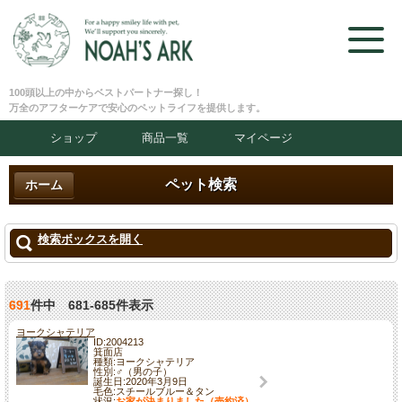
100頭以上の中からベストパートナー探し！
万全のアフターケアで安心のペットライフを提供します。
ショップ
商品一覧
マイページ
ペット検索
ホーム
検索ボックスを開く
691
件中 681-685件表示
ヨークシャテリア
ID:2004213
箕面店
種類:ヨークシャテリア
性別:♂（男の子）
誕生日:2020年3月9日
毛色:スチールブルー＆タン
状況:
お家が決まりました（売約済）