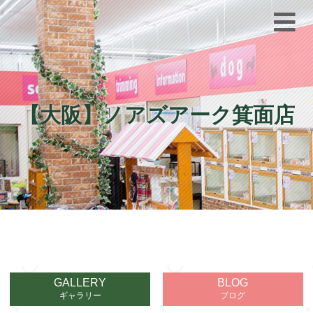
【大阪】ノアズアーク箕面店
GALLERY
BLOG
ギャラリー
ブログ