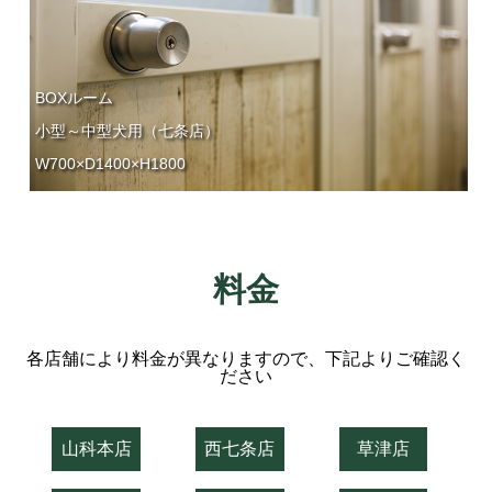
BOXルーム
小型～中型犬用（七条店）
W700×D1400×H1800
料金
各店舗により料金が異なりますので、下記よりご確認く
ださい
山科本店
西七条店
草津店