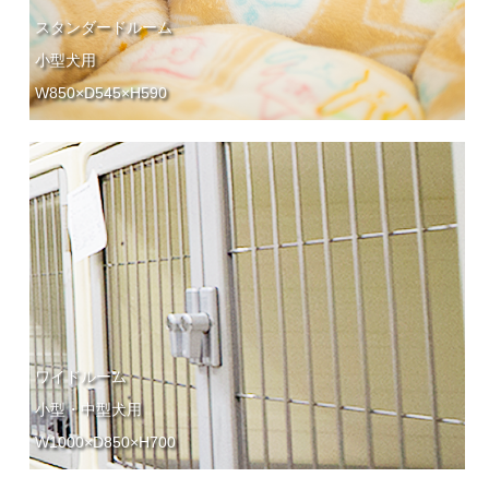
スタンダードルーム
小型犬用
W850×D545×H590
ワイドルーム
小型・中型犬用
W1000×D850×H700