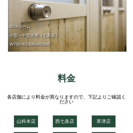
BOXルーム
小型～中型犬用（七条店）
W700×D1400×H1800
料金
各店舗により料金が異なりますので、下記よりご確認く
ださい
山科本店
西七条店
草津店