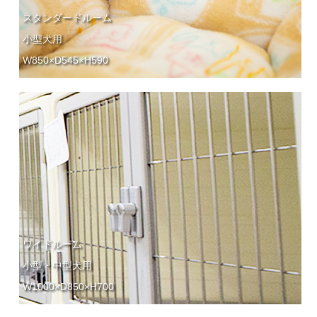
スタンダードルーム
小型犬用
W850×D545×H590
ワイドルーム
小型・中型犬用
W1000×D850×H700