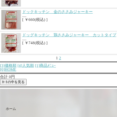
ドックキッチン 金のささみジャーキー
....
[ ￥660(税込) ]
ドッグキッチン 鶏ささみジャーキー カットタイプ
....
[ ￥748(税込) ]
1
2
[3]価格順
[4]人気順
[1]商品ﾒﾆｭｰ
[0]HOME
合計 0円
ホーム