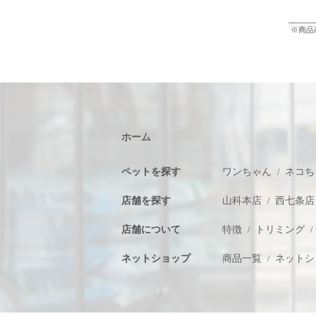
※商品
ホーム
ペットを探す
ワンちゃん
ネコち
店舗を探す
山科本店
西七条店
店舗について
特徴
トリミング
ネットショップ
商品一覧
ネットシ