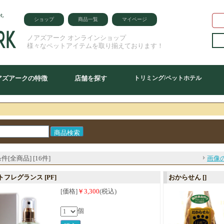
ショップ
商品一覧
マイページ
ノアズアーク オンラインショップ
様々なペットアイテムを取り揃えております！
アズアークの特徴
店舗を探す
トリミング/ペットホテル
件[全商品] [16件]
画像
トフレグランス
[PF]
おからせん
[]
[価格]
￥3,300
(税込)
個