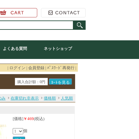
よくある質問
ネットショップ
|
ログイン
|
会員登録
|
ﾊﾟｽﾜｰﾄﾞ再発行
|
購入合計額：0円
のみ
在庫切れ非表示
価格順
人気順
[価格]
￥469
(税込)
個