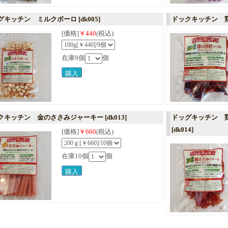
グキッチン ミルクボーロ
[dk005]
ドックキッチン 
[価格]
￥440
(税込)
在庫9個
個
クキッチン 金のささみジャーキー
[dk013]
ドッグキッチン 
[dk014]
[価格]
￥660
(税込)
在庫10個
個