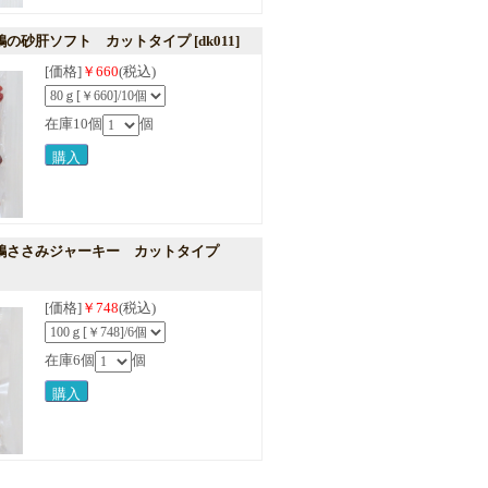
鶏の砂肝ソフト カットタイプ
[dk011]
[価格]
￥660
(税込)
在庫10個
個
鶏ささみジャーキー カットタイプ
[価格]
￥748
(税込)
在庫6個
個