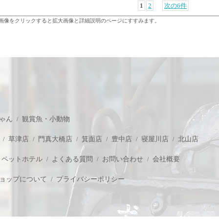
1
2
次の6件
画像をクリックすると拡大画像と詳細説明のページにすすみます。
ゃん
観賞魚・小動物
草津店
門真大橋店
箕面店
豊中店
寝屋川店
北山店
ペットホテル
よくある質問
お問い合わせ
会社概要
ョップについて
プライバシーポリシー