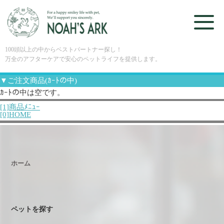
100頭以上の中からベストパートナー探し！
万全のアフターケアで安心のペットライフを提供します。
▼ご注文商品(ｶｰﾄの中)
ｶｰﾄの中は空です。
[1]商品ﾒﾆｭｰ
[0]HOME
ホーム
ペットを探す