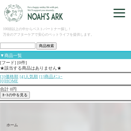
100頭以上の中からベストパートナー探し！
万全のアフターケアで安心のペットライフを提供します。
▼商品一覧
[フード] [0件]
★該当する商品はありません★
[3]価格順
[4]人気順
[1]商品ﾒﾆｭｰ
[0]HOME
合計 0円
ホーム