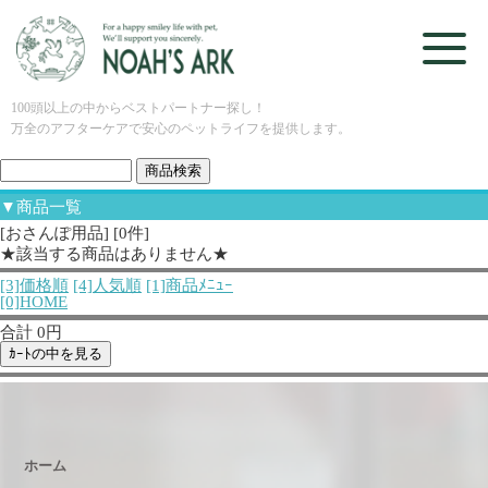
100頭以上の中からベストパートナー探し！
万全のアフターケアで安心のペットライフを提供します。
▼商品一覧
[おさんぽ用品] [0件]
★該当する商品はありません★
[3]価格順
[4]人気順
[1]商品ﾒﾆｭｰ
[0]HOME
合計 0円
ホーム