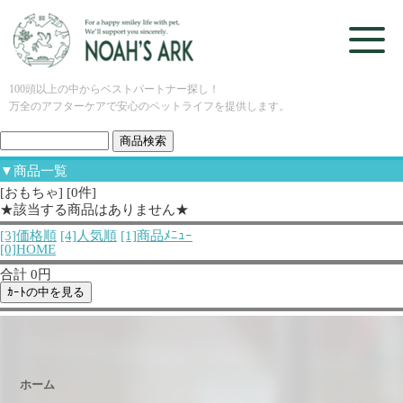
100頭以上の中からベストパートナー探し！
万全のアフターケアで安心のペットライフを提供します。
▼商品一覧
[おもちゃ] [0件]
★該当する商品はありません★
[3]価格順
[4]人気順
[1]商品ﾒﾆｭｰ
[0]HOME
合計 0円
ホーム