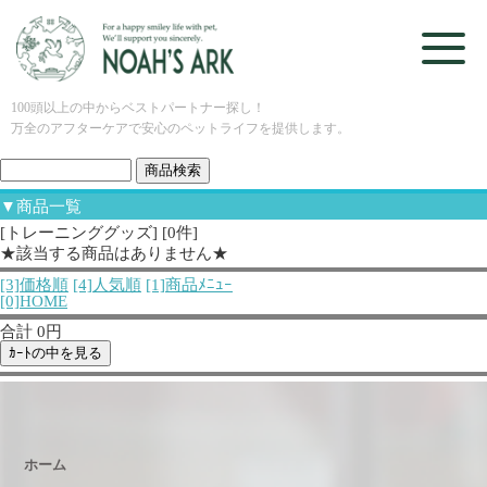
100頭以上の中からベストパートナー探し！
万全のアフターケアで安心のペットライフを提供します。
▼商品一覧
[トレーニンググッズ] [0件]
★該当する商品はありません★
[3]価格順
[4]人気順
[1]商品ﾒﾆｭｰ
[0]HOME
合計 0円
ホーム