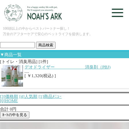
100頭以上の中からベストパートナー探し！
万全のアフターケアで安心のペットライフを提供します。
▼商品一覧
[トイレ・消臭用品] [1件]
デオドライザー 消臭剤（PBJ)
....
[ ￥1,320(税込) ]
[3]価格順
[4]人気順
[1]商品ﾒﾆｭｰ
[0]HOME
合計 0円